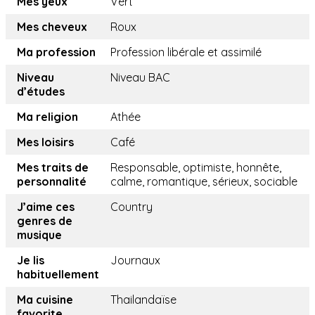
Mes yeux
Vert
Mes cheveux
Roux
Ma profession
Profession libérale et assimilé
Niveau
Niveau BAC
d’études
Ma religion
Athée
Mes loisirs
Café
Mes traits de
Responsable, optimiste, honnête,
personnalité
calme, romantique, sérieux, sociable
J’aime ces
Country
genres de
musique
Je lis
Journaux
habituellement
Ma cuisine
Thailandaïse
favorite