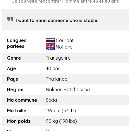
Je souhaite rencontrer Homme entre 45 et 80 ans
I want to meet someone who is stable.
Langues
Courant
parlées
Notions
Genre
Transgenre
Age
40 ans
Pays
Thaïlande
Région
Nakhon Ratchasima
Ma commune
Seda
Ma taille
169 cm (5.5 ft)
Mon poids
90 kg (198 lbs)