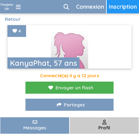
Connexion
Inscription
Retour
4
KanyaPhat, 57 ans
Connecté(e) il y a 12 jours
Envoyer un flash
Partagez
Messages
Profil