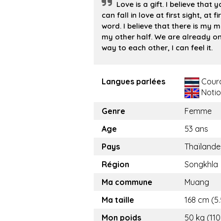
Love is a gift. I believe that 
can fall in love at first sight, at fi
word. I believe that there is my 
my other half. We are already o
way to each other, I can feel it.
Langues parlées
Cour
Notio
Genre
Femme
Age
53 ans
Pays
Thaïlande
Région
Songkhla
Ma commune
Muang
Ma taille
168 cm (5.
Mon poids
50 kg (110