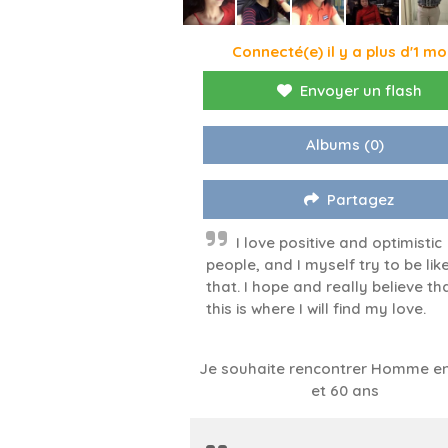
Connecté(e) il y a plus d'1 mo
Envoyer un flash
Albums
(0)
Partagez
I love positive and optimistic
people, and I myself try to be lik
that. I hope and really believe th
this is where I will find my love.
Je souhaite rencontrer Homme en
et 60 ans