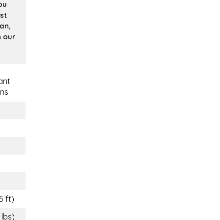
you
rst
man,
n our
ant
ns
5 ft)
 lbs)