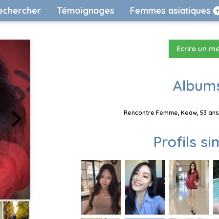
echercher
Témoignages
Femmes asiatiques
Ecrire un m
Albums
Rencontre Femme, Keaw, 53 ans,
Profils si