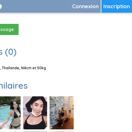
Connexion
Inscription
essage
 (0)
 Thaïlande, 168cm et 50kg
milaires