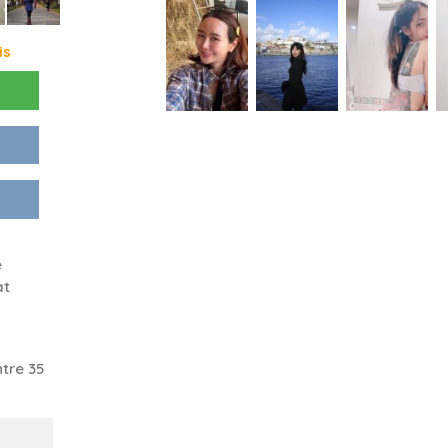
is
e
at
tre 35