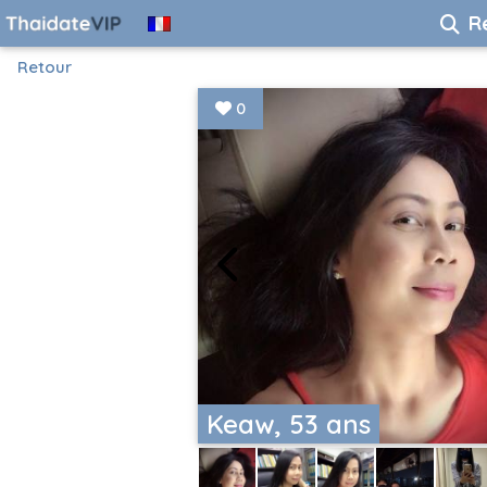
R
Retour
0
Keaw, 53 ans