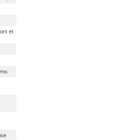
nt et
mis
ïse