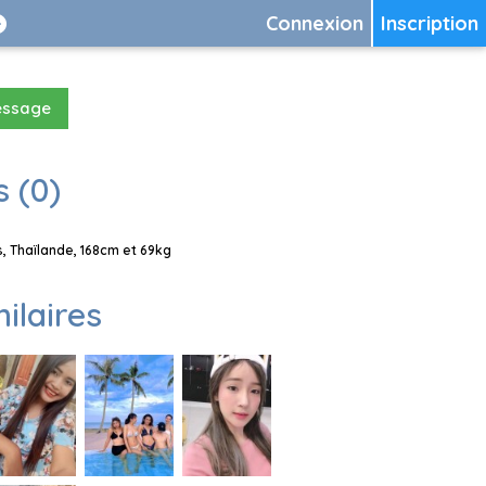
Connexion
Inscription
essage
 (0)
 Thaïlande, 168cm et 69kg
milaires