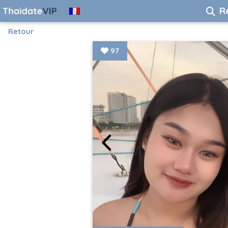
R
Retour
97