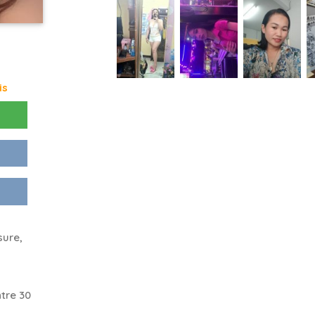
is
sure,
tre 30