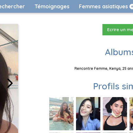
echercher
Témoignages
Femmes asiatiques
Ecrire un m
Albums
Rencontre Femme, Kenya, 25 ans,
Profils si