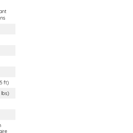
ant
ons
5 ft)
 lbs)
n
aire