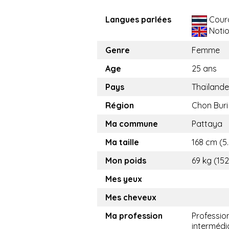
Langues parlées
Cour
Noti
Genre
Femme
Age
25 ans
Pays
Thaïlande
Région
Chon Buri
Ma commune
Pattaya
Ma taille
168 cm (5.
Mon poids
69 kg (152
Mes yeux
Mes cheveux
Ma profession
Professio
intermédi