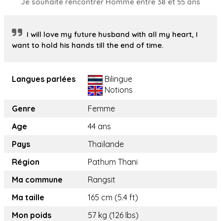
Je souhaite rencontrer Homme entre 38 et 55 ans
I will love my future husband with all my heart, I
want to hold his hands till the end of time.
Langues parlées
Bilingue
Notions
Genre
Femme
Age
44 ans
Pays
Thaïlande
Région
Pathum Thani
Ma commune
Rangsit
Ma taille
165 cm (5.4 ft)
Mon poids
57 kg (126 lbs)