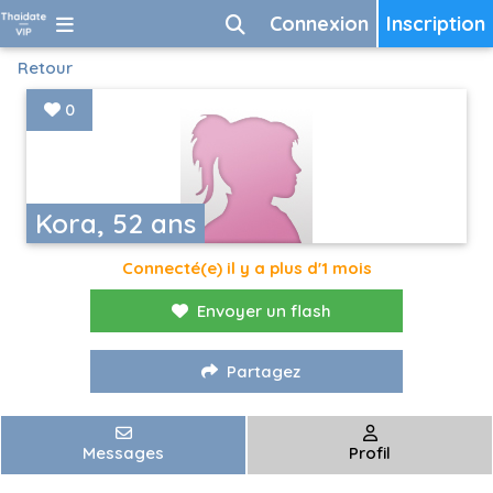
Connexion
Inscription
Retour
0
Kora, 52 ans
Connecté(e) il y a plus d'1 mois
Envoyer un flash
Partagez
Messages
Profil