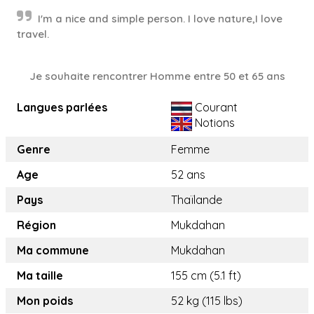
I'm a nice and simple person. I love nature,I love
travel.
Je souhaite rencontrer Homme entre 50 et 65 ans
Langues parlées
Courant
Notions
Genre
Femme
Age
52 ans
Pays
Thaïlande
Région
Mukdahan
Ma commune
Mukdahan
Ma taille
155 cm (5.1 ft)
Mon poids
52 kg (115 lbs)