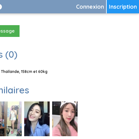
Connexion
Inscription
essage
 (0)
 Thaïlande, 158cm et 60kg
milaires