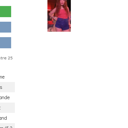
tre 25
me
ns
lande
t
land