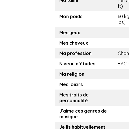
Ma taille
158 c
ft)
Mon poids
60 kg
lbs)
Mes yeux
Mes cheveux
Ma profession
Chôm
Niveau d’études
BAC 
Ma religion
Mes loisirs
Mes traits de
personnalité
J’aime ces genres de
musique
Je lis habituellement