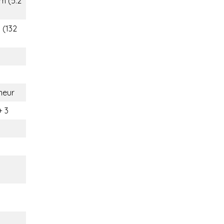
m (5.2
 (132
eur
+ 3