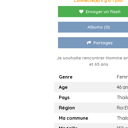
Connecté(e) il y a 1 jour
Envoyer un flash
Albums
(0)
Partagez
Je souhaite rencontrer Homme en
et 65 ans
Genre
Fem
Age
46 a
Pays
Thaï
Région
Roi E
Ma commune
Thai