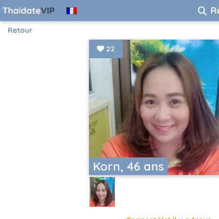
R
Retour
22
Korn, 46 ans