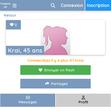
Connexion
Inscription
Retour
0
Krai, 45 ans
Connecté(e) il y a plus d'1 mois
Envoyer un flash
Partagez
Messages
Profil