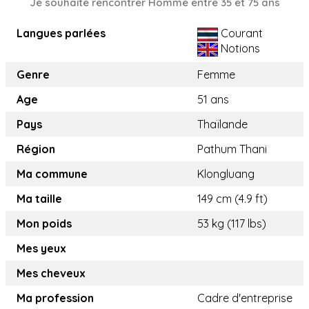
Je souhaite rencontrer Homme entre 35 et 75 ans
Langues parlées
Courant
Notions
Genre
Femme
Age
51 ans
Pays
Thaïlande
Région
Pathum Thani
Ma commune
Klongluang
Ma taille
149 cm (4.9 ft)
Mon poids
53 kg (117 lbs)
Mes yeux
Mes cheveux
Ma profession
Cadre d'entreprise