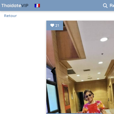
R
Retour
21