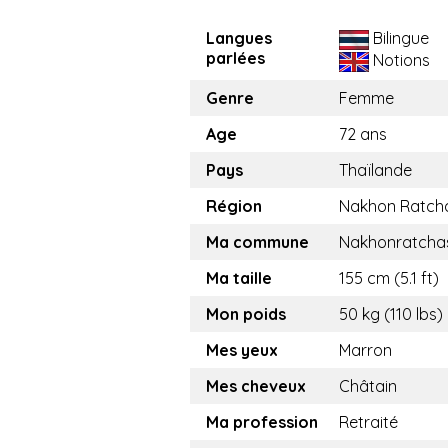
Langues
Bilingue
parlées
Notions
Genre
Femme
Age
72 ans
Pays
Thaïlande
Région
Nakhon Ratch
Ma commune
Nakhonratcha
Ma taille
155 cm (5.1 ft)
Mon poids
50 kg (110 lbs)
Mes yeux
Marron
Mes cheveux
Châtain
Ma profession
Retraité