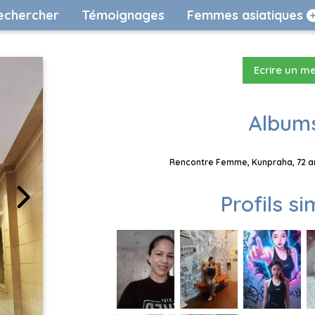
echercher
Témoignages
Femmes asiatiques
Ecrire un m
Albums
Rencontre Femme, Kunpraha, 72 an
Profils si