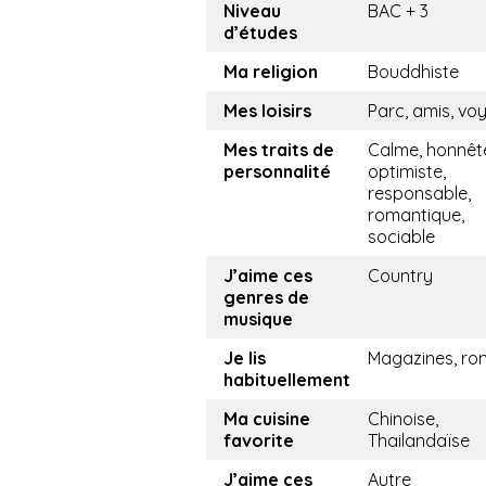
Niveau
BAC + 3
d’études
Ma religion
Bouddhiste
Mes loisirs
Parc, amis, vo
Mes traits de
Calme, honnêt
personnalité
optimiste,
responsable,
romantique,
sociable
J’aime ces
Country
genres de
musique
Je lis
Magazines, r
habituellement
Ma cuisine
Chinoise,
favorite
Thailandaïse
J’aime ces
Autre