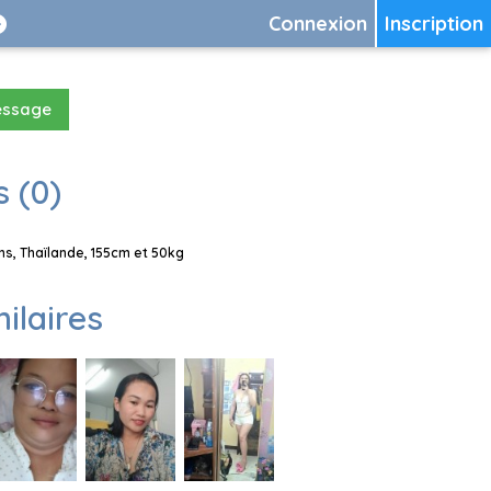
Connexion
Inscription
essage
 (0)
s, Thaïlande, 155cm et 50kg
milaires