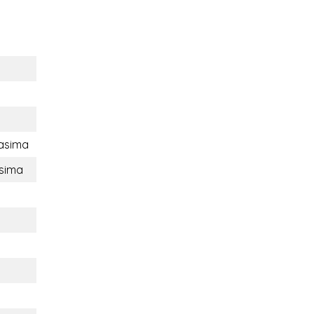
asima
sima