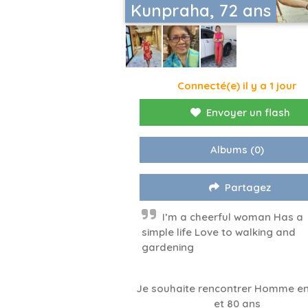
Kunpraha, 72 ans
Connecté(e) il y a 1 jour
Envoyer un flash
Albums
(0)
Partagez
I’m a cheerful woman Has a
simple life Love to walking and
gardening
Je souhaite rencontrer Homme en
et 80 ans