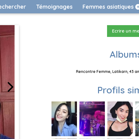
echercher
Témoignages
Femmes asiatiques
Ecrire un m
Albums
Rencontre Femme, Latikarn, 43 an
Profils si