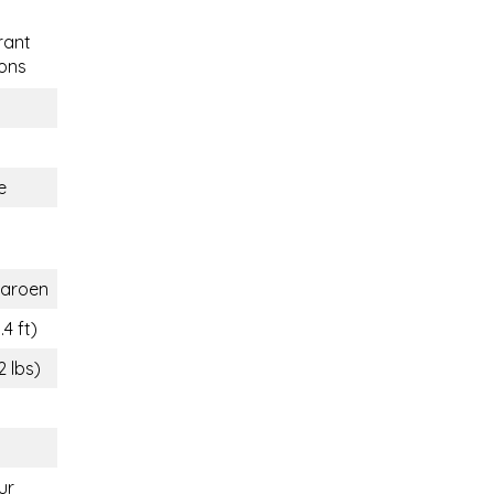
rant
ons
e
aroen
.4 ft)
2 lbs)
ur