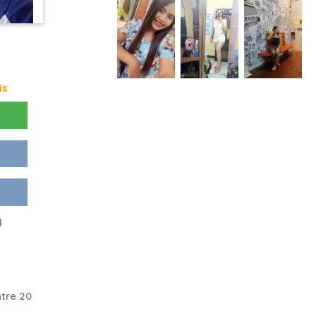
is
d
tre 20