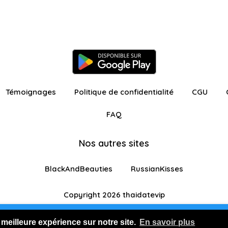
Témoignages
Politique de confidentialité
CGU
FAQ
Nos autres sites
BlackAndBeauties
RussianKisses
Copyright 2026 thaidatevip
ur avec fonctionnalités restreintes
Je m'inscris GR
 meilleure expérience sur notre site.
En savoir plus