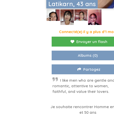
Latikarn, 43 ans
Connecté(e) il y a plus d'1 mo
Envoyer un flash
Albums
(0)
Partagez
I like men who are gentle an
romantic, attentive to women,
faithful, and value their lovers.
Je souhaite rencontrer Homme en
et 50 ans