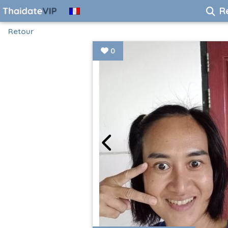
R
Retour
0