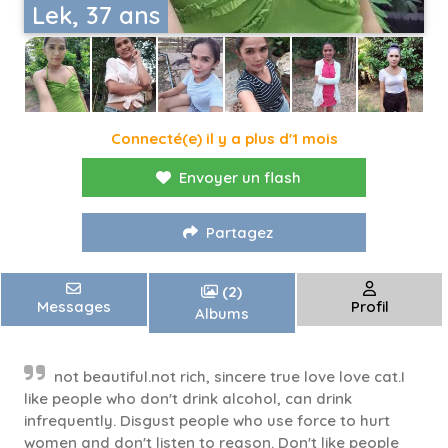
Lek, 37 ans
Connecté(e) il y a plus d'1 mois
Envoyer un flash
Partagez
(2)
Messages
Profil
Albums
not​ beautiful.not​ rich, sincere​ true​ love love​ cat.I
like people who don't drink alcohol, can drink
infrequently. Disgust people who use force to hurt
women and don't listen to reason. Don't like people