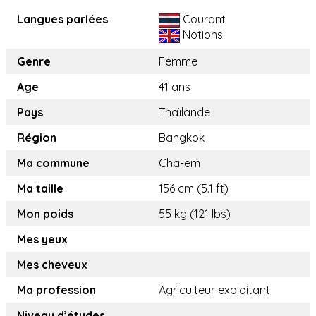
Langues parlées
Courant
Notions
Genre
Femme
Age
41 ans
Pays
Thaïlande
Région
Bangkok
Ma commune
Cha-em
Ma taille
156 cm (5.1 ft)
Mon poids
55 kg (121 lbs)
Mes yeux
Mes cheveux
Ma profession
Agriculteur exploitant
Niveau d’études