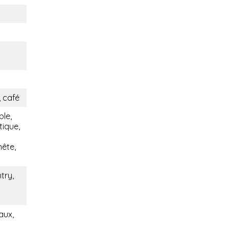
 café
ble,
tique,
nête,
try,
aux,