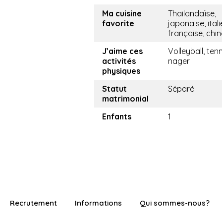
Ma cuisine
Thailandaïse,
favorite
japonaise, ital
française, chin
J’aime ces
Volleyball, tenn
activités
nager
physiques
Statut
Séparé
matrimonial
Enfants
1
Recrutement
Informations
Qui sommes-nous?