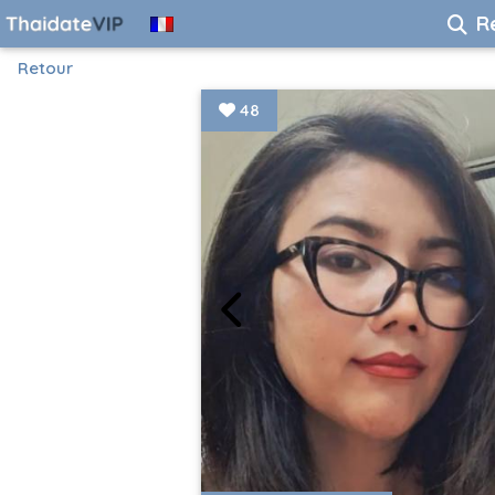
R
Retour
48