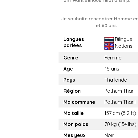
all I want serious relationship.
Je souhaite rencontrer Homme en
et 60 ans
Langues
Bilingue
parlées
Notions
Genre
Femme
Age
45 ans
Pays
Thaïlande
Région
Pathum Thani
Ma commune
Pathum Thani
Ma taille
157 cm (5.2 ft)
Mon poids
70 kg (154 lbs)
Mes yeux
Noir