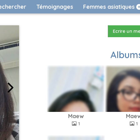
echercher
Témoignages
Femmes asiatiques
Ecrire un m
Albums
Maew
Mae
1
1