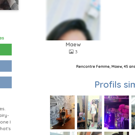
es
Maew
3
Rencontre Femme, Maew, 45 ans,
Profils si
es.
airy-
eone I
hat's