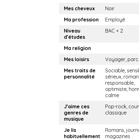
Mes cheveux
Noir
Ma profession
Employé
Niveau
BAC + 2
d’études
Ma religion
Mes loisirs
Voyager, parc,
Mes traits de
Sociable, sensi
personnalité
sérieux, roman
responsable,
optimiste, hon
calme
J’aime ces
Pop-rock, coun
genres de
classique
musique
Je lis
Romans, journ
habituellement
magazines