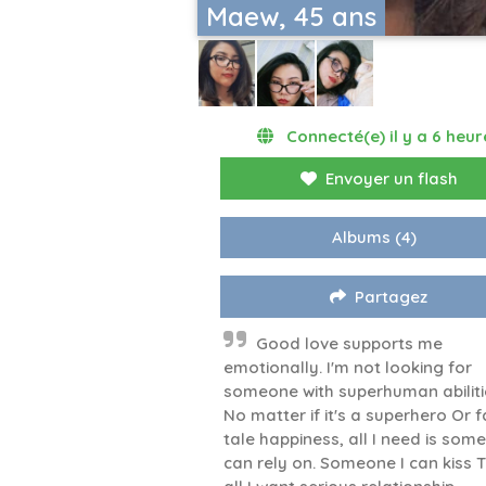
Maew, 45 ans
Connecté(e) il y a 6 heur
Envoyer un flash
Albums
(4)
Partagez
Good love supports me
emotionally. I'm not looking for
someone with superhuman abiliti
No matter if it's a superhero Or f
tale happiness, all I need is som
can rely on. Someone I can kiss T