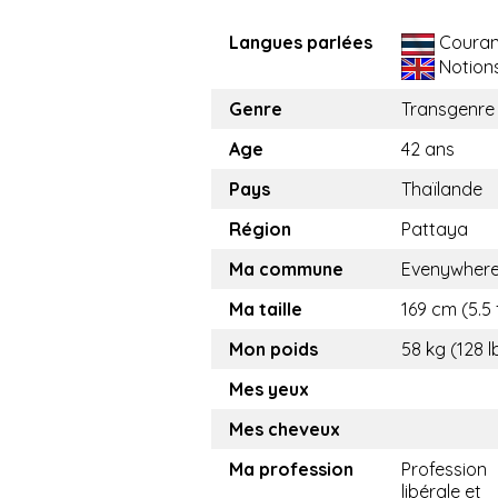
Langues parlées
Couran
Notion
Genre
Transgenre
Age
42 ans
Pays
Thaïlande
Région
Pattaya
Ma commune
Evenywher
Ma taille
169 cm (5.5 
Mon poids
58 kg (128 l
Mes yeux
Mes cheveux
Ma profession
Profession
libérale et