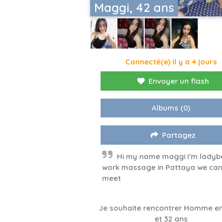
Maggi, 42 ans
Connecté(e) il y a 4 jours
Envoyer un flash
Albums
(0)
Partagez
Hi my name maggi I'm ladyb
work massage in Pattaya we ca
meet
Je souhaite rencontrer Homme en
et 32 ans