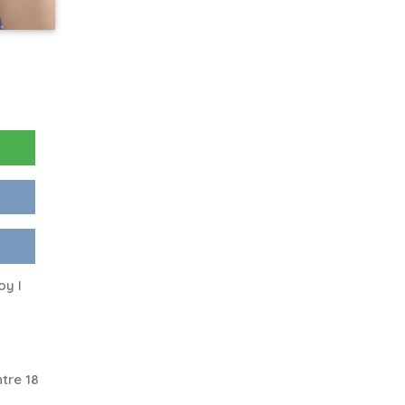
oy I
n
tre 18