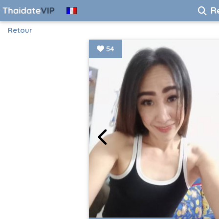
R
Retour
54