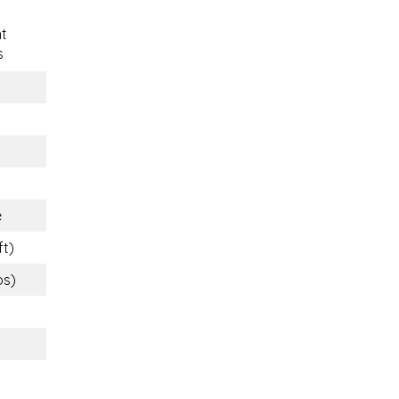
t
s
e
ft)
bs)