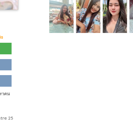
is
งหาคน
tre 25