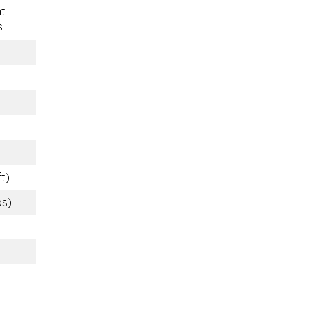
t
s
ft)
bs)