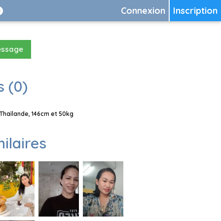
Connexion
Inscription
essage
 (0)
Thaïlande, 146cm et 50kg
milaires