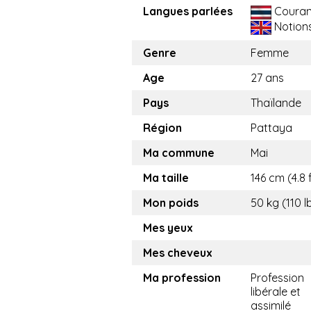
Langues parlées
Couran
Notion
Genre
Femme
Age
27 ans
Pays
Thaïlande
Région
Pattaya
Ma commune
Mai
Ma taille
146 cm (4.8 
Mon poids
50 kg (110 l
Mes yeux
Mes cheveux
Ma profession
Profession
libérale et
assimilé