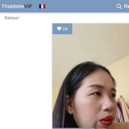
R
Retour
26