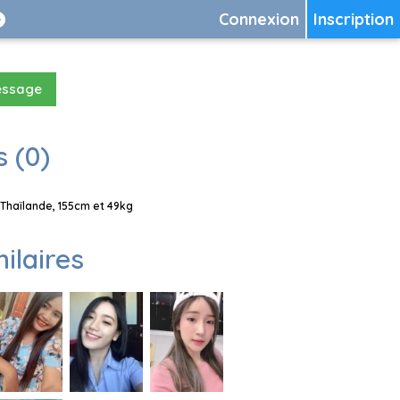
Connexion
Inscription
essage
 (0)
Thaïlande, 155cm et 49kg
milaires