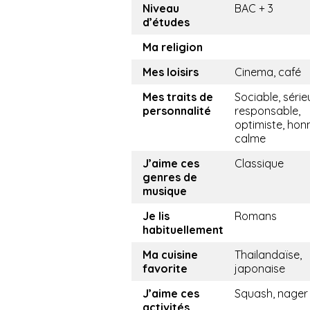
Niveau
BAC + 3
d’études
Ma religion
Mes loisirs
Cinema, café
Mes traits de
Sociable, série
personnalité
responsable,
optimiste, hon
calme
J’aime ces
Classique
genres de
musique
Je lis
Romans
habituellement
Ma cuisine
Thailandaïse,
favorite
japonaise
J’aime ces
Squash, nager
activités