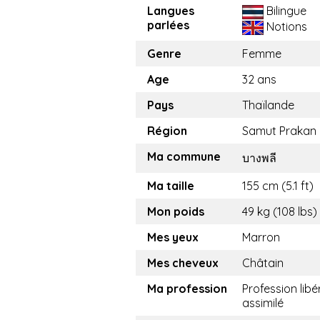
Langues
Bilingue
parlées
Notions
Genre
Femme
Age
32 ans
Pays
Thaïlande
Région
Samut Prakan
Ma commune
บางพลี
Ma taille
155 cm (5.1 ft)
Mon poids
49 kg (108 lbs)
Mes yeux
Marron
Mes cheveux
Châtain
Ma profession
Profession libé
assimilé