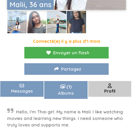
Malii, 36 ans
Connecté(e) il y a plus d'1 mois
Envoyer un flash
Partagez
(1)
Messages
Profil
Albums
Hello, I'm Thai girl. My name is Mali. I like watching
movies and learning new things. I need someone who
truly loves and supports me.