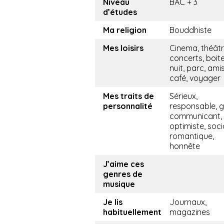
Niveau
BAC + 3
d’études
Ma religion
Bouddhiste
Mes loisirs
Cinema, théâtr
concerts, boit
nuit, parc, amis
café, voyager
Mes traits de
Sérieux,
personnalité
responsable, ge
communicant,
optimiste, soci
romantique,
honnête
J’aime ces
genres de
musique
Je lis
Journaux,
habituellement
magazines