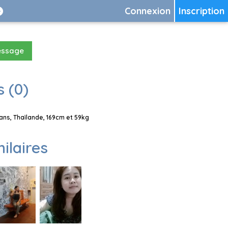
Connexion
Inscription
essage
 (0)
ns, Thaïlande, 169cm et 59kg
milaires