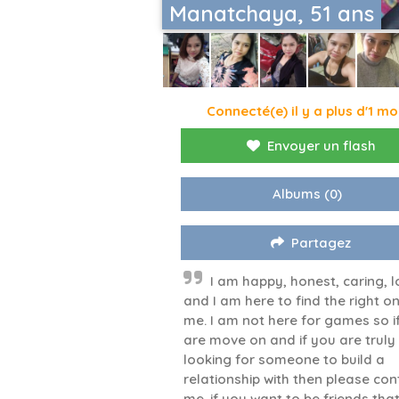
Manatchaya, 51 ans
Connecté(e) il y a plus d'1 mo
Envoyer un flash
Albums
(0)
Partagez
I am happy, honest, caring, l
and I am here to find the right o
me. I am not here for games so i
are move on and if you are truly
looking for someone to build a
relationship with then please con
me. if you want to be friends that