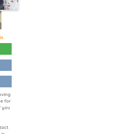
is
oving
ne for
f you
tact
 is