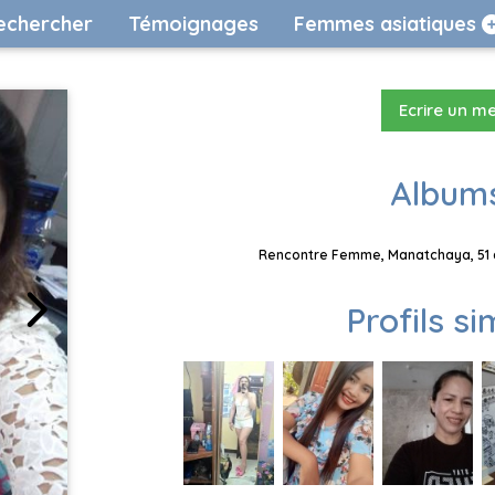
echercher
Témoignages
Femmes asiatiques
Ecrire un m
Albums
Rencontre Femme, Manatchaya, 51 a
Profils si