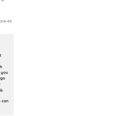
tre 40
t
th
f you
 go
o
y,
o can