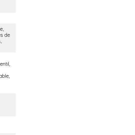
e,
es de
,
ntil,
able,