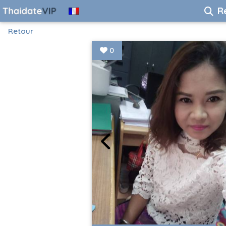
R
Retour
0