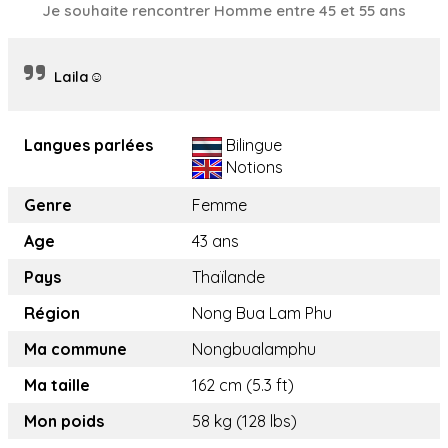
Je souhaite rencontrer Homme entre 45 et 55 ans
Laila☺️
Langues parlées
Bilingue
Notions
Genre
Femme
Age
43 ans
Pays
Thaïlande
Région
Nong Bua Lam Phu
Ma commune
Nongbualamphu
Ma taille
162 cm (5.3 ft)
Mon poids
58 kg (128 lbs)