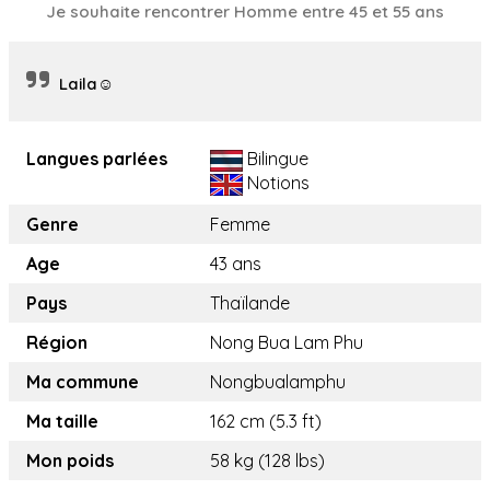
Je souhaite rencontrer Homme entre 45 et 55 ans
Laila☺️
Langues parlées
Bilingue
Notions
Genre
Femme
Age
43 ans
Pays
Thaïlande
Région
Nong Bua Lam Phu
Ma commune
Nongbualamphu
Ma taille
162 cm (5.3 ft)
Mon poids
58 kg (128 lbs)