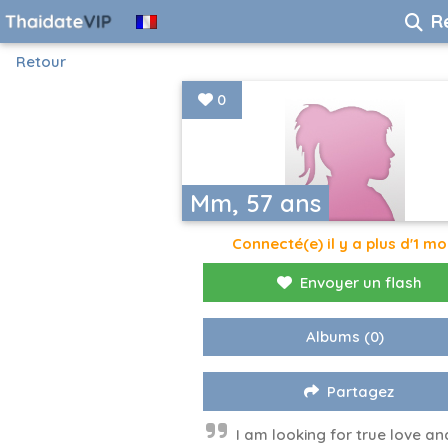
R
Retour
0
Mm, 57 ans
Connecté(e) il y a plus d'1 mo
Envoyer un flash
Albums
(0)
Partagez
I am looking for true love an