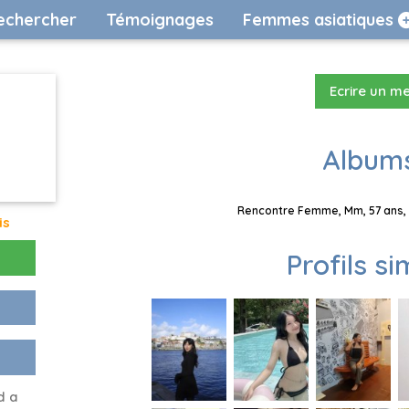
echercher
Témoignages
Femmes asiatiques
Ecrire un m
Albums
Rencontre Femme, Mm, 57 ans, 
is
Profils si
d a