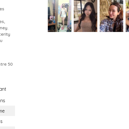
kes
es,
oney.
erity
ou
tre 50
ant
ons
me
ns