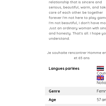
relationship that is sincere and
serious, beautiful, warm, and ta
care of each other. be together
forever I'm not here to play gam
I'm not beautiful, I don't have m
Just an ordinary woman with sinc
and honesty. That's all. I hope y
understand.
Je souhaite rencontrer Homme en
et 65 ans
Langues parlées
Cour
Noti
Genre
Fem
Age
57 a