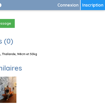
Connexion
Inscription
essage
 (0)
 Thaïlande, 148cm et 50kg
milaires