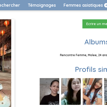
echercher
Témoignages
Femmes asiatiques
Ecrire un m
Albums
Rencontre Femme, Molee, 24 ans,
Profils si