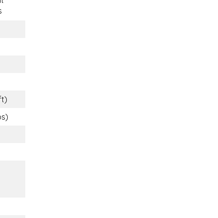
s
ft)
bs)