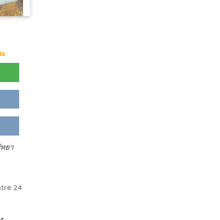
is
พัทยา
tre 24
t