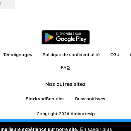
t
Témoignages
Politique de confidentialité
CGU
FAQ
Nos autres sites
BlackAndBeauties
RussianKisses
Copyright 2026 thaidatevip
ur avec fonctionnalités restreintes
Je m'inscris GR
 meilleure expérience sur notre site.
En savoir plus