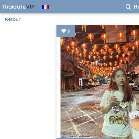
R
Retour
6