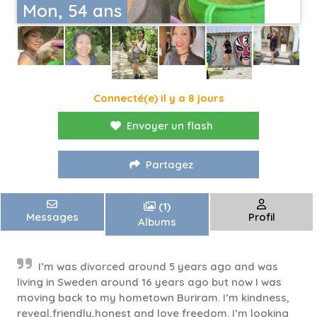
Mon, 54 ans
Connecté(e) il y a 8 jours
Envoyer un flash
Partagez
(1)
Messages
Profil
Albums
I’m was divorced around 5 years ago and was
living in Sweden around 16 years ago but now I was
moving back to my hometown Buriram. I’m kindness,
reveal,friendly,honest and love freedom. I’m looking