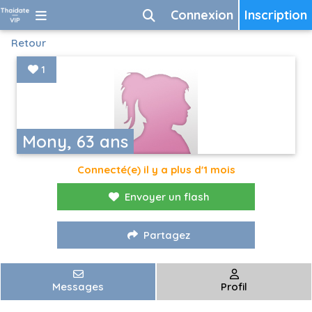
Connexion
Inscription
Retour
1
Mony, 63 ans
Connecté(e) il y a plus d'1 mois
Envoyer un flash
Partagez
Messages
Profil