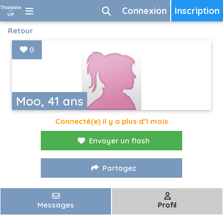
Connexion
Inscription
Retour
0
Moo, 41 ans
Connecté(e) il y a plus d'1 mois
Envoyer un flash
Partagez
Messages
Profil