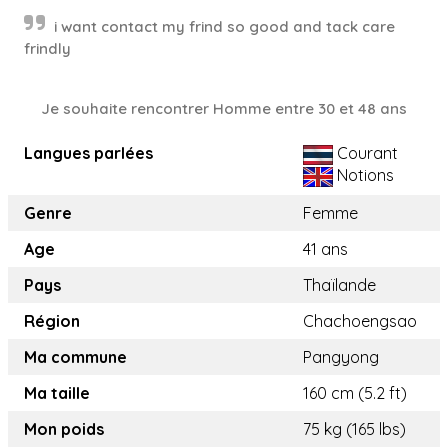
i want contact my frind so good and tack care
frindly
Je souhaite rencontrer Homme entre 30 et 48 ans
Langues parlées
Courant
Notions
Genre
Femme
Age
41 ans
Pays
Thaïlande
Région
Chachoengsao
Ma commune
Pangyong
Ma taille
160 cm (5.2 ft)
Mon poids
75 kg (165 lbs)