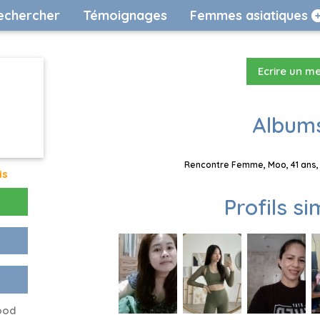
echercher
Témoignages
Femmes asiatiques
Ecrire un m
Albums
Rencontre Femme, Moo, 41 ans, 
is
Profils si
good