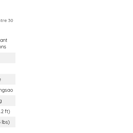
tre 30
ant
ons
e
ngsao
g
2 ft)
 lbs)