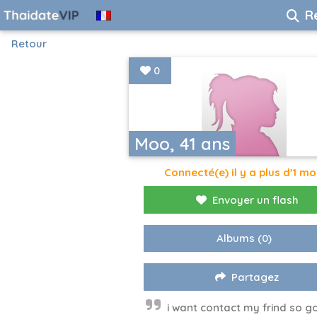
R
Retour
0
Moo, 41 ans
Connecté(e) il y a plus d'1 mo
Envoyer un flash
Albums
(0)
Partagez
i want contact my frind so 