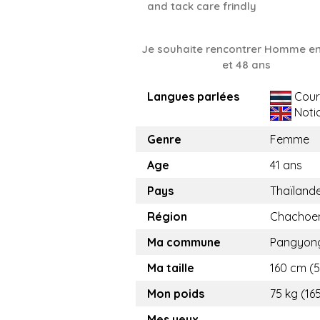
and tack care frindly
Je souhaite rencontrer Homme en
et 48 ans
Langues parlées
Cour
Noti
Genre
Femme
Age
41 ans
Pays
Thaïland
Région
Chachoe
Ma commune
Pangyon
Ma taille
160 cm (5.
Mon poids
75 kg (165
Mes yeux