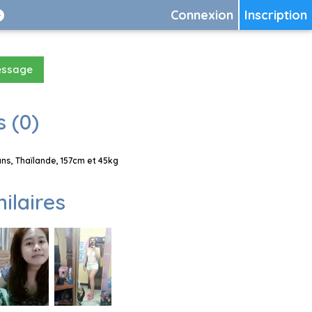
Connexion
Inscription
essage
 (0)
s, Thaïlande, 157cm et 45kg
milaires