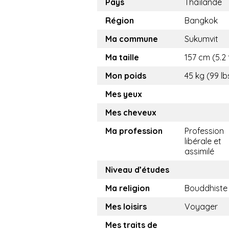
Pays
Thaïlande
Région
Bangkok
Ma commune
Sukumvit
Ma taille
157 cm (5.2 
Mon poids
45 kg (99 lb
Mes yeux
Mes cheveux
Ma profession
Profession
libérale et
assimilé
Niveau d’études
Ma religion
Bouddhiste
Mes loisirs
Voyager
Mes traits de