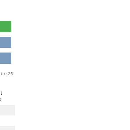
tre 25
t
s