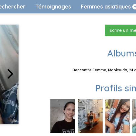
echercher
Témoignages
Femmes asiatiques
Ecrire un m
Albums
Rencontre Femme, Mooksuda, 24 an
Profils si