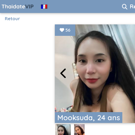
R
Retour
56
Mooksuda, 24 ans