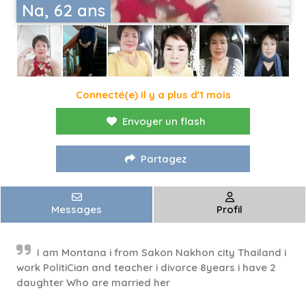
Na, 62 ans
Connecté(e) il y a plus d'1 mois
Envoyer un flash
Partagez
Messages
Profil
I​ am​ Montana​ i​ from​ Sakon​ Nakhon​ city​ Thailand​ i​
work​ PolitiCian​ and​ teacher​ i​ divorce​ 8​years​ i​ have​ 2​
daughter​ Who​ are​ married​ her​