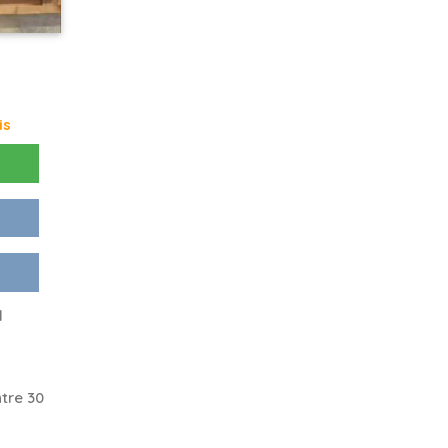
is
d
tre 30