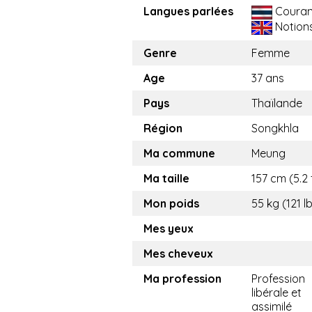
Langues parlées
Couran
Notion
Genre
Femme
Age
37 ans
Pays
Thaïlande
Région
Songkhla
Ma commune
Meung
Ma taille
157 cm (5.2 
Mon poids
55 kg (121 l
Mes yeux
Mes cheveux
Ma profession
Profession
libérale et
assimilé