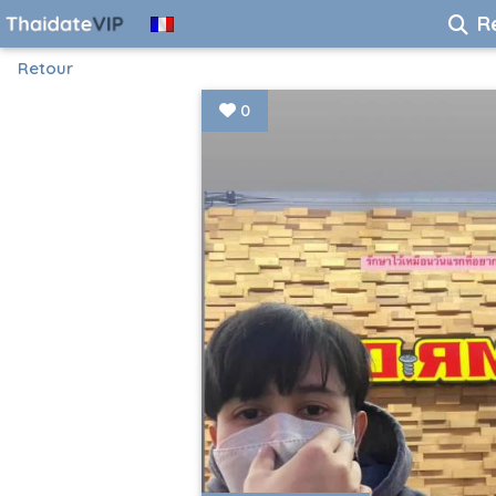
R
Retour
0