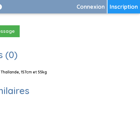
Connexion
Inscription
essage
 (0)
Thaïlande, 157cm et 55kg
milaires