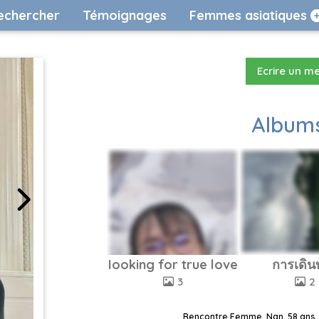
echercher
Témoignages
Femmes asiatiques
Ecrire un m
Albums
Iooking for true love
การเดิน
3
2
Rencontre Femme, Nan, 58 ans, 