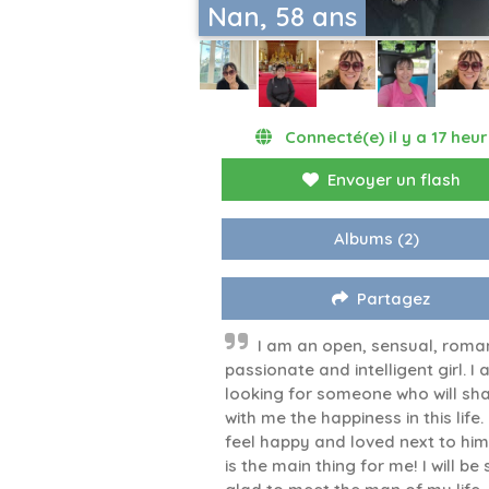
Nan, 58 ans
Connecté(e) il y a 17 heu
Envoyer un flash
Albums
(2)
Partagez
I am an open, sensual, roman
passionate and intelligent girl. I
looking for someone who will sh
with me the happiness in this life. I
feel happy and loved next to him,
is the main thing for me! I will be 