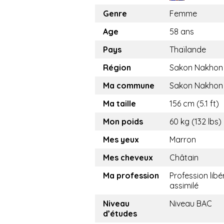
Genre
Femme
Age
58 ans
Pays
Thaïlande
Région
Sakon Nakhon
Ma commune
Sakon Nakhon
Ma taille
156 cm (5.1 ft)
Mon poids
60 kg (132 lbs)
Mes yeux
Marron
Mes cheveux
Châtain
Ma profession
Profession libé
assimilé
Niveau
Niveau BAC
d’études