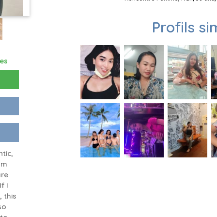
Profils si
res
tic,
 am
are
f I
 this
so