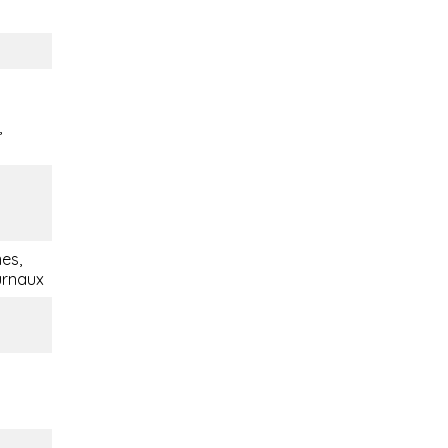
,
es,
urnaux