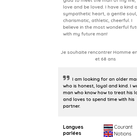
glad to meet the man of my life,
love and be loved. I have a kind 
sympathetic heart, a gentle soul
charismatic, athletic, cheerful. I
believe in the most wonderful fut
with my future man!
Je souhaite rencontrer Homme en
et 68 ans
I am looking for an older ma
who is honest, loyal and kind. I w
man who know how to treat his l
and loves to spend time with his
partner.
Langues
Courant
parlées
Notions