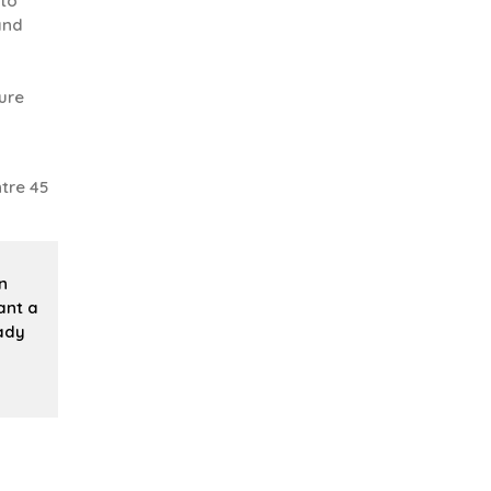
 to
and
,
ure
tre 45
n
ant a
ady