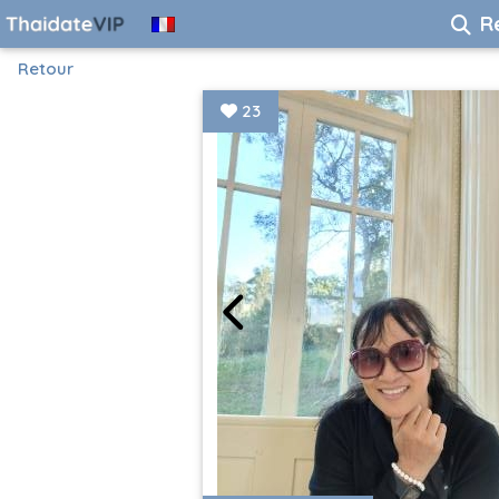
R
Retour
23