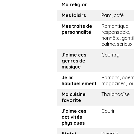
Ma religion
Mes loisirs
Parc, café
Mes traits de
Romantique,
personnalité
responsable,
honnête, gentil
calme, sérieux
J’aime ces
Country
genres de
musique
Je lis
Romans, poèm
habituellement
magazines, jo
Ma cuisine
Thailandaïse
favorite
J’aime ces
Courir
activités
physiques
Statut
Divorcé