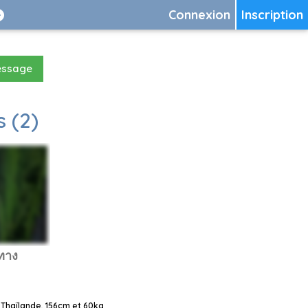
Connexion
Inscription
essage
 (2)
ทาง
Thaïlande, 156cm et 60kg