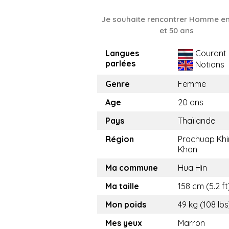
Je souhaite rencontrer Homme en
et 50 ans
Langues
Courant
parlées
Notions
Genre
Femme
Age
20 ans
Pays
Thaïlande
Région
Prachuap Khir
Khan
Ma commune
Hua Hin
Ma taille
158 cm (5.2 ft
Mon poids
49 kg (108 lbs
Mes yeux
Marron