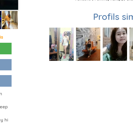
Profils si
is
n
deep
y hi