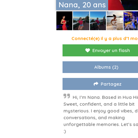
Nana, 20 ans
Connecté(e) il y a plus d'1 mo
Envoyer un flash
Albums
(2)
Partagez
Hi, I’m Nana. Based in Hua Hi
Sweet, confident, and a little bit
mysterious. I enjoy good vibes, 
conversations, and making
unforgettable memories. Let’s sa
:)