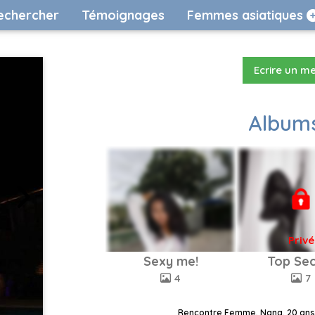
echercher
Témoignages
Femmes asiatiques
Ecrire un m
Albums
Privé
Sexy me!
Top Sec
4
7
Rencontre Femme, Nana, 20 ans,