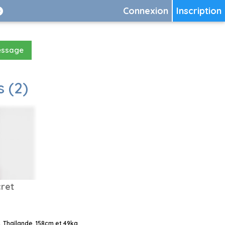
Connexion
Inscription
essage
 (2)
ret
 Thaïlande, 158cm et 49kg