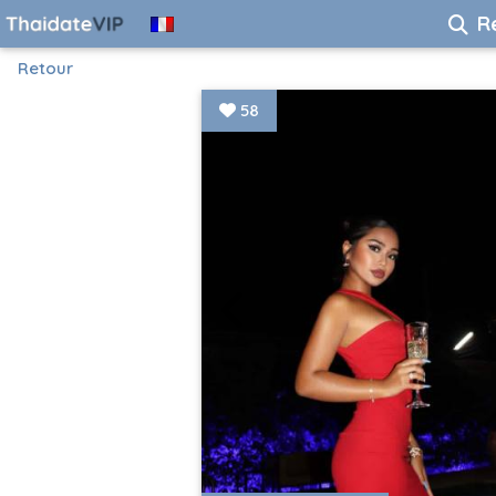
R
Retour
58