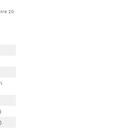
tre 20
i
)
)