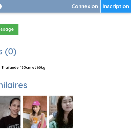
Connexion
Inscription
essage
 (0)
 Thaïlande, 160cm et 65kg
milaires