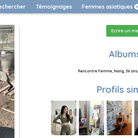
echercher
Témoignages
Femmes asiatiques
Ecrire un m
Albums
Rencontre Femme, Nang, 36 ans,
Profils si