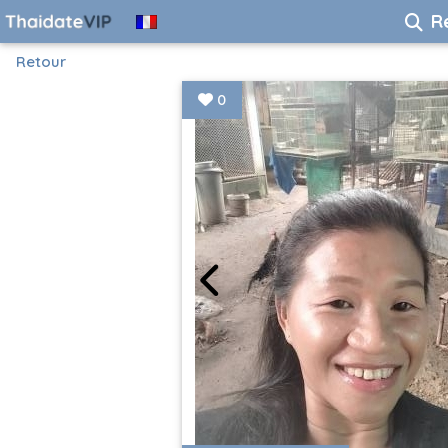
R
Retour
0