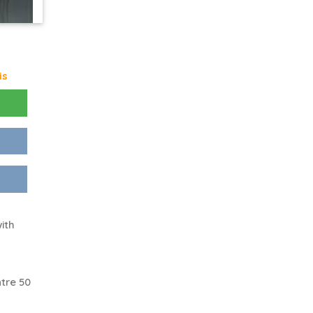
is
ith
tre 50