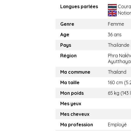
Langues parlées
Coura
Notio
Genre
Femme
Age
36 ans
Pays
Thaïlande
Région
Phra Nakh
Ayutthaya
Ma commune
Thailand
Ma taille
160 cm (5.2
Mon poids
65 kg (143 
Mes yeux
Mes cheveux
Ma profession
Employé