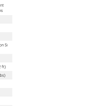
nt
ns
on Si
 ft)
lbs)