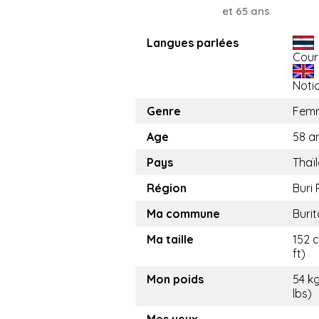
et 65 ans
Langues parlées
Cour
Noti
Genre
Fem
Age
58 a
Pays
Thaï
Région
Buri
Ma commune
Buri
Ma taille
152 
ft)
Mon poids
54 kg
lbs)