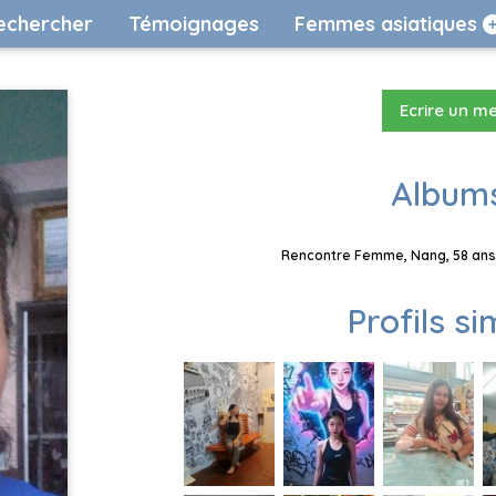
echercher
Témoignages
Femmes asiatiques
Ecrire un m
Albums
Rencontre Femme, Nang, 58 ans,
Profils si