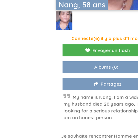
Nang, 58 ans
Connecté(e) il y a plus d'1 mo
Envoyer un flash
Albums
(0)
Partagez
My name is Nang, I am a wid
my husband died 20 years ago, 
looking for a serious relationship,
am an honest person.
Je souhaite rencontrer Homme en