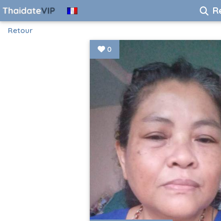
R
Retour
0