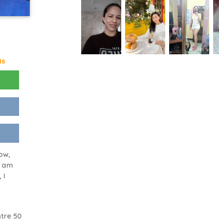
is
ow,
I am
 I
tre 50