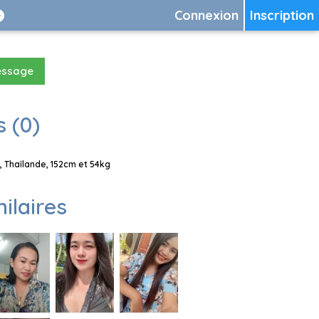
Connexion
Inscription
essage
 (0)
 Thaïlande, 152cm et 54kg
milaires