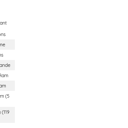
ant
ons
me
ns
lande
 Ram
tam
cm (5
 (119