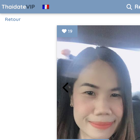
R
Retour
19