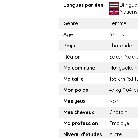
Langues parlées
Bilingue
Notions
Genre
Femme
Age
37 ans
Pays
Thaïlande
Région
Sakon Nakh
Ma commune
Mung,sakol
Ma taille
155 cm (5.1 f
Mon poids
47 kg (104 lb
Mes yeux
Noir
Mes cheveux
Châtain
Ma profession
Employé
Niveau d’études
Autre