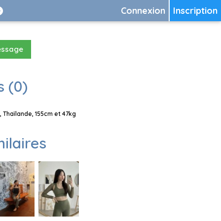
Connexion
Inscription
essage
 (0)
 Thaïlande, 155cm et 47kg
milaires