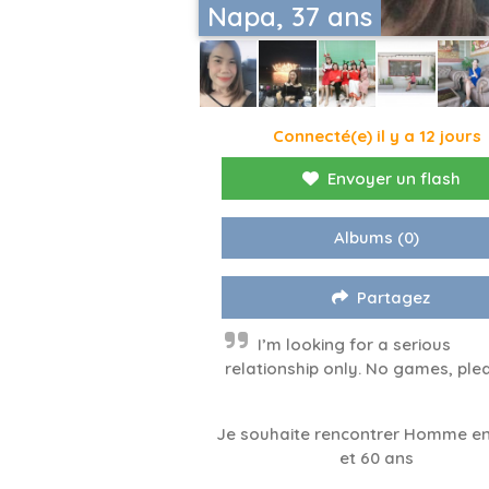
Napa, 37 ans
Connecté(e) il y a 12 jours
Envoyer un flash
Albums
(0)
Partagez
I’m looking for a serious
relationship only. No games, ple
Je souhaite rencontrer Homme en
et 60 ans