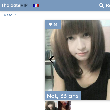
R
Retour
56
Nat, 33 ans