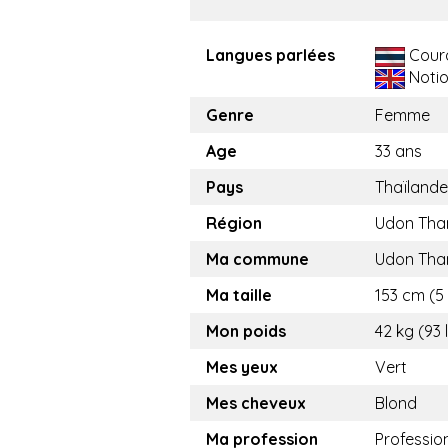
Langues parlées
Cour
Noti
Genre
Femme
Age
33 ans
Pays
Thaïlande
Région
Udon Tha
Ma commune
Udon Tha
Ma taille
153 cm (5 
Mon poids
42 kg (93 
Mes yeux
Vert
Mes cheveux
Blond
Ma profession
Professio