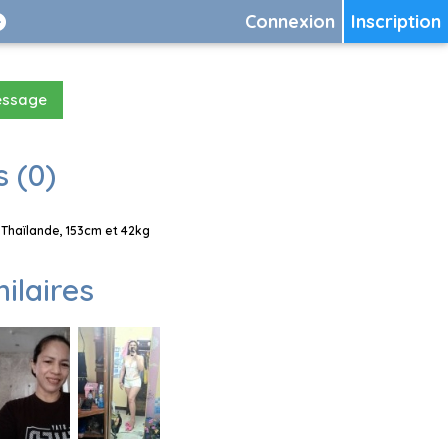
Connexion
Inscription
essage
 (0)
Thaïlande, 153cm et 42kg
milaires