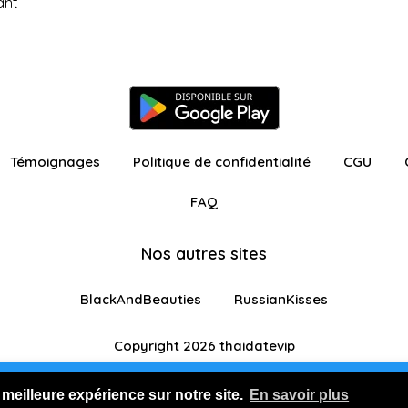
ant
Témoignages
Politique de confidentialité
CGU
FAQ
Nos autres sites
BlackAndBeauties
RussianKisses
Copyright 2026 thaidatevip
ur avec fonctionnalités restreintes
Je m'inscris GR
 meilleure expérience sur notre site.
En savoir plus