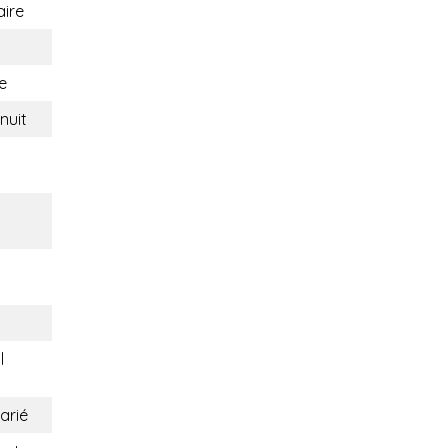
aire
e
nuit
l
arié