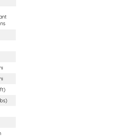
ant
ons
ni
ni
ft)
lbs)
n