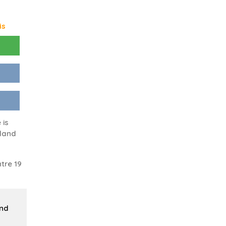
is
 is
land
tre 19
and