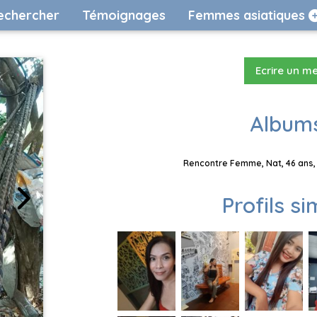
echercher
Témoignages
Femmes asiatiques
Ecrire un m
Albums
Rencontre Femme, Nat, 46 ans, 
Profils si