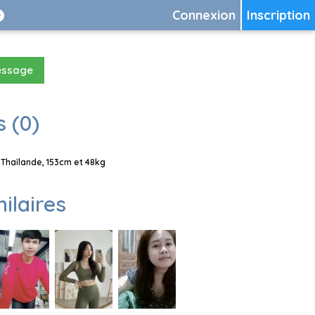
Connexion
Inscription
essage
 (0)
Thaïlande, 153cm et 48kg
milaires