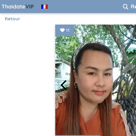
R
Retour
11