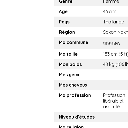
Genre
Femme
Age
46 ans
Pays
Thaïlande
Région
Sakon Nak
Ma commune
สกลนคร
Ma taille
153 cm (5 ft
Mon poids
48 kg (106 l
Mes yeux
Mes cheveux
Ma profession
Profession
libérale et
assimilé
Niveau d’études
Ma religion