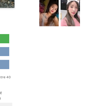
tre 40
t
s