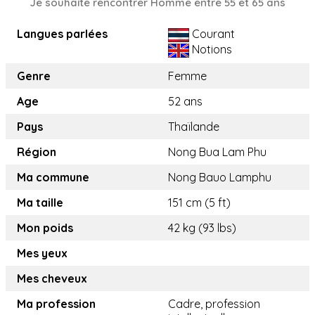
Je souhaite rencontrer Homme entre 55 et 65 ans
Langues parlées
Courant
Notions
Genre
Femme
Age
52 ans
Pays
Thaïlande
Région
Nong Bua Lam Phu
Ma commune
Nong Bauo Lamphu
Ma taille
151 cm (5 ft)
Mon poids
42 kg (93 lbs)
Mes yeux
Mes cheveux
Ma profession
Cadre, profession