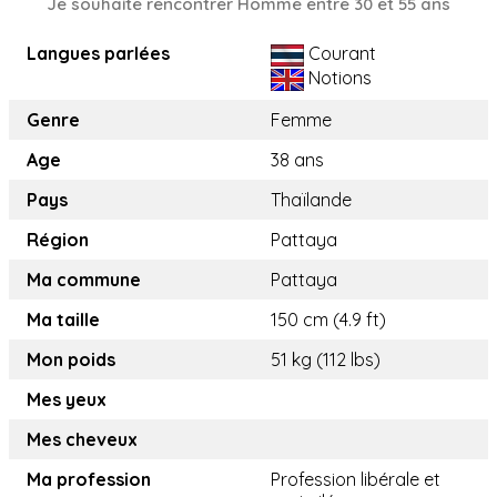
Je souhaite rencontrer Homme entre 30 et 55 ans
Langues parlées
Courant
Notions
Genre
Femme
Age
38 ans
Pays
Thaïlande
Région
Pattaya
Ma commune
Pattaya
Ma taille
150 cm (4.9 ft)
Mon poids
51 kg (112 lbs)
Mes yeux
Mes cheveux
Ma profession
Profession libérale et