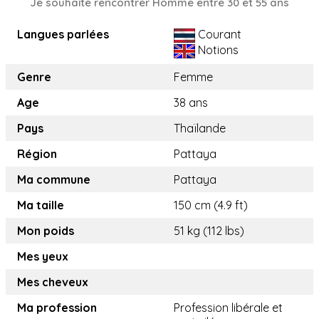
Je souhaite rencontrer Homme entre 30 et 55 ans
Langues parlées
Courant
Notions
Genre
Femme
Age
38 ans
Pays
Thaïlande
Région
Pattaya
Ma commune
Pattaya
Ma taille
150 cm (4.9 ft)
Mon poids
51 kg (112 lbs)
Mes yeux
Mes cheveux
Ma profession
Profession libérale et