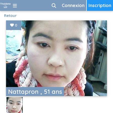
Connexion
Inscription
Retour
0
Nattapron , 51 ans