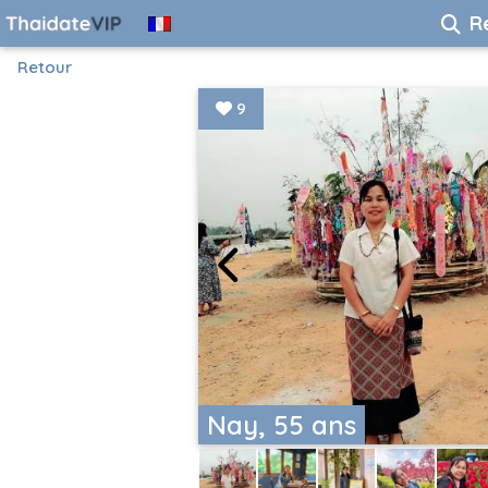
R
Retour
9
Nay, 55 ans