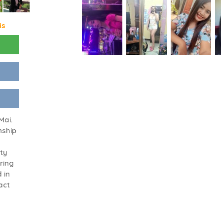
is
Mai.
nship
ty
ring
 in
act