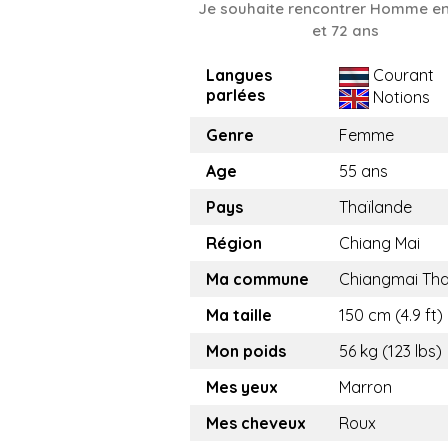
Je souhaite rencontrer Homme en
et 72 ans
Langues
Courant
parlées
Notions
Genre
Femme
Age
55 ans
Pays
Thaïlande
Région
Chiang Mai
Ma commune
Chiangmai Tha
Ma taille
150 cm (4.9 ft)
Mon poids
56 kg (123 lbs)
Mes yeux
Marron
Mes cheveux
Roux