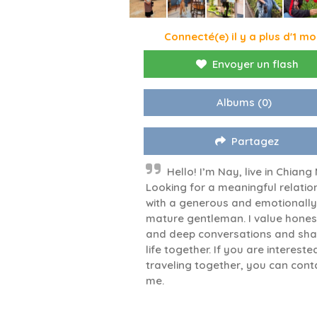
Connecté(e) il y a plus d'1 mo
Envoyer un flash
Albums
(0)
Partagez
Hello! I’m Nay, live in Chiang 
Looking for a meaningful relatio
with a generous and emotionally
mature gentleman. I value hones
and deep conversations and sha
life together. If you are interested
traveling together, you can cont
me.