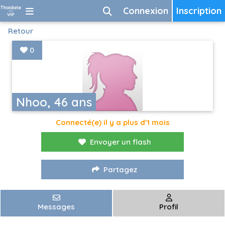
Connexion
Inscription
Retour
0
Nhoo, 46 ans
Connecté(e) il y a plus d'1 mois
Envoyer un flash
Partagez
Messages
Profil