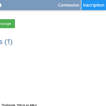
Connexion
Inscription
essage
 (1)
 Thaïlande, 158cm et 48kg