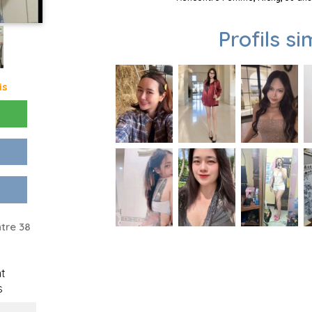
Profils si
is
tre 38
t
s