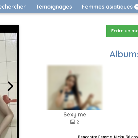
echercher
Témoignages
Femmes asiatiques
Ecrire un m
Albums
Sexy me
2
Rencontre Femme, Nicky, 38 ans,