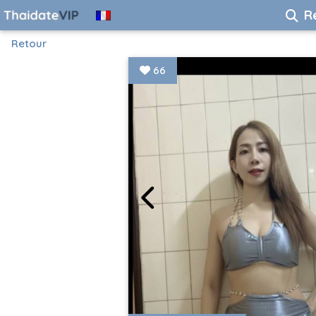
R
Retour
66