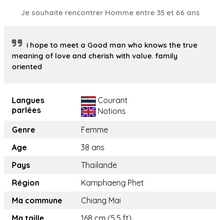
Je souhaite rencontrer Homme entre 35 et 66 ans
i hope to meet a Good man who knows the true
meaning of love and cherish with value. family
oriented
Langues
Courant
parlées
Notions
Genre
Femme
Age
38 ans
Pays
Thaïlande
Région
Kamphaeng Phet
Ma commune
Chiang Mai
Ma taille
168 cm (5.5 ft)