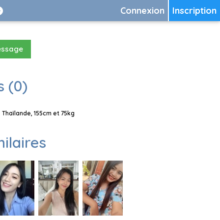
Connexion
Inscription
essage
 (0)
 Thaïlande, 155cm et 75kg
milaires