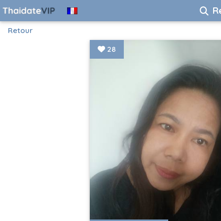
R
Retour
28