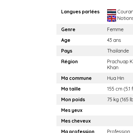
Langues parlées
Couran
Notion
Genre
Femme
Age
43 ans
Pays
Thaïlande
Région
Prachuap Kh
Khan
Ma commune
Hua Hin
Ma taille
155 cm (5.1 f
Mon poids
75 kg (165 l
Mes yeux
Mes cheveux
Ma profession
Profession