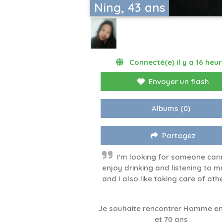
Ning, 43 ans
Connecté(e) il y a 16 heu
Envoyer un flash
Albums
(0)
Partagez
I'm looking for someone carin
enjoy drinking and listening to m
and I also like taking care of oth
Je souhaite rencontrer Homme en
et 70 ans