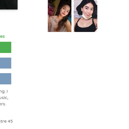
res
g. I
usic,
ers.
tre 45