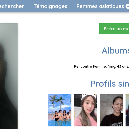
echercher
Témoignages
Femmes asiatiques
Ecrire un m
Albums
Rencontre Femme, Ning, 43 ans,
Profils si