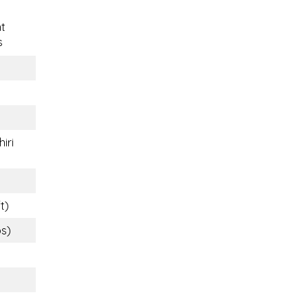
t
s
iri
t)
bs)