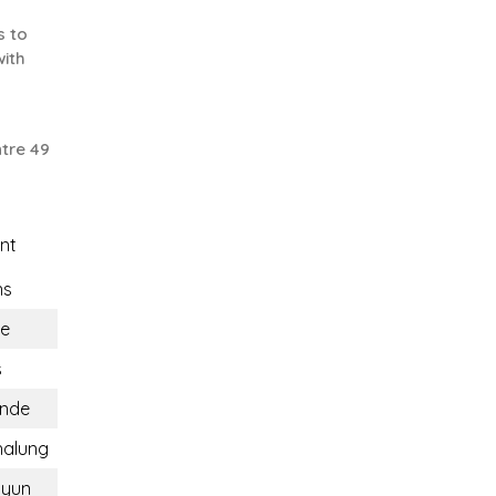
s to
with
tre 49
nt
ns
e
s
ande
halung
ayun