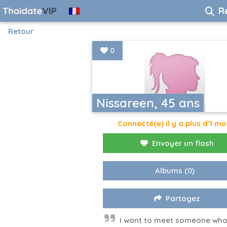
R
Retour
0
Nissareen, 45 ans
Connecté(e) il y a plus d'1 mo
Envoyer un flash
Albums
(0)
Partagez
I want to meet someone who