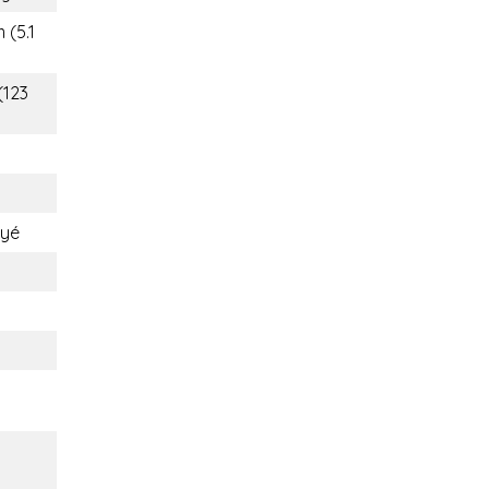
 (5.1
(123
yé