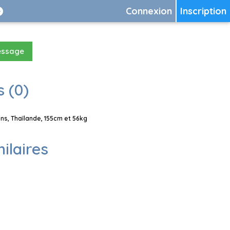
Connexion
Inscription
essage
 (0)
s, Thaïlande, 155cm et 56kg
milaires