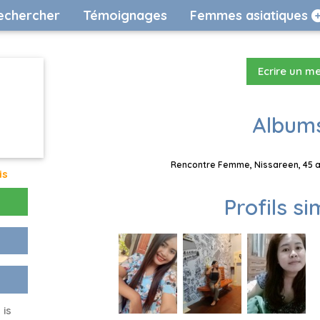
echercher
Témoignages
Femmes asiatiques
Ecrire un m
Albums
Rencontre Femme, Nissareen, 45 an
is
Profils si
 is