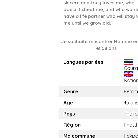
sincere and truly loves me, who
doesn't cheat me, and who want
have a life partner who will stay 
me until we grow old.
Je souhaite rencontrer Homme en
et 58 ans
Langues parlées
Coura
Notio
Genre
Femm
Age
45 an
Pays
Thaïl
Région
Phatt
Ma commune
Pakp