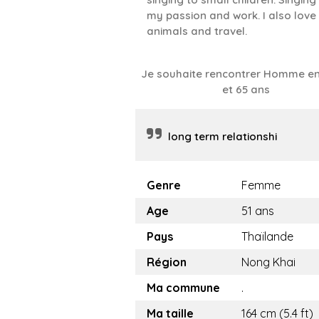
my passion and work. I also love
animals and travel.
Je souhaite rencontrer Homme en
et 65 ans
long term relationshi
Genre
Femme
Age
51 ans
Pays
Thaïlande
Région
Nong Khai
Ma commune
.
Ma taille
164 cm (5.4 ft)