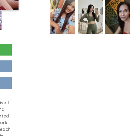
ve. I
nd
uated
work
teach
is