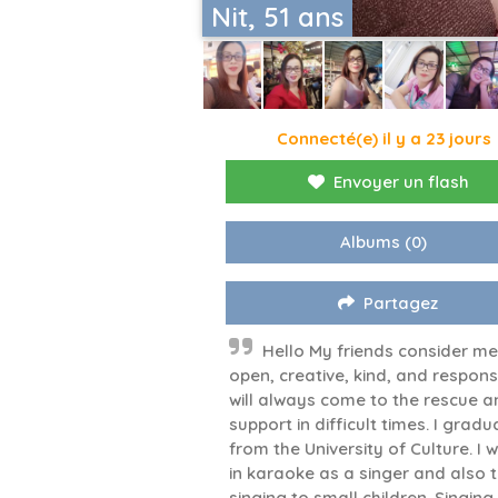
Nit, 51 ans
Connecté(e) il y a 23 jours
Envoyer un flash
Albums
(0)
Partagez
Hello My friends consider me
open, creative, kind, and responsi
will always come to the rescue a
support in difficult times. I grad
from the University of Culture. I 
in karaoke as a singer and also 
singing to small children. Singing 