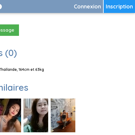
Connexion
Inscription
essage
 (0)
Thaïlande, 164cm et 63kg
milaires