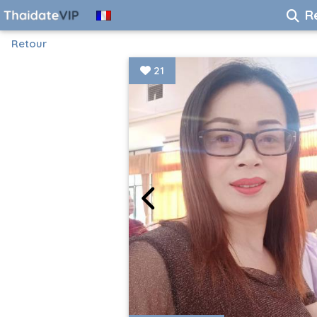
R
Retour
21