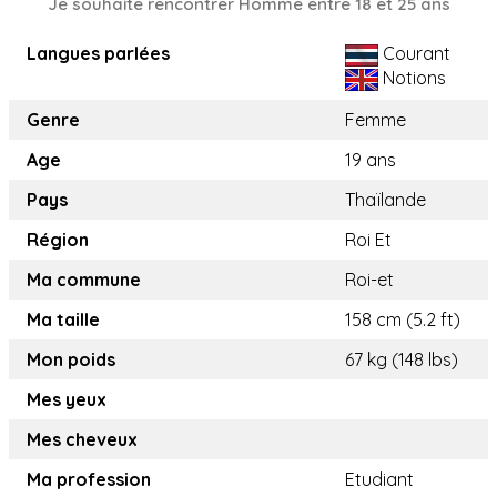
Je souhaite rencontrer Homme entre 18 et 25 ans
Langues parlées
Courant
Notions
Genre
Femme
Age
19 ans
Pays
Thaïlande
Région
Roi Et
Ma commune
Roi-et
Ma taille
158 cm (5.2 ft)
Mon poids
67 kg (148 lbs)
Mes yeux
Mes cheveux
Ma profession
Etudiant