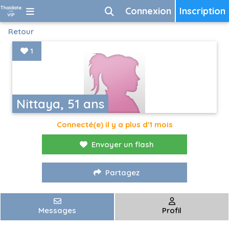
Connexion
Inscription
Retour
1
Nittaya, 51 ans
Connecté(e) il y a plus d'1 mois
Envoyer un flash
Partagez
Messages
Profil